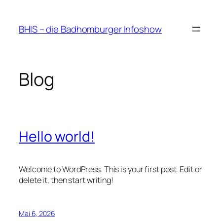
Zum
Inhalt
BHIS – die Badhomburger Infoshow
springen
Blog
Hello world!
Welcome to WordPress. This is your first post. Edit or
delete it, then start writing!
Mai 6, 2026