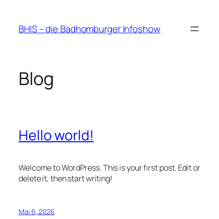
Zum
Inhalt
BHIS – die Badhomburger Infoshow
springen
Blog
Hello world!
Welcome to WordPress. This is your first post. Edit or
delete it, then start writing!
Mai 6, 2026