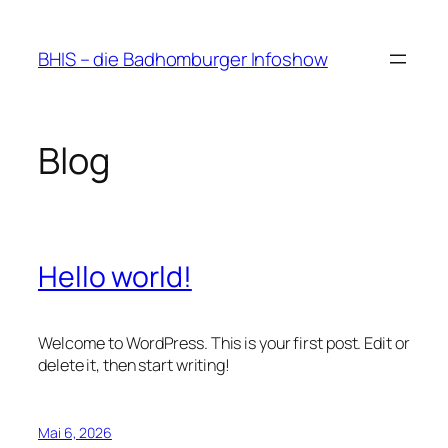
Zum
Inhalt
BHIS – die Badhomburger Infoshow
springen
Blog
Hello world!
Welcome to WordPress. This is your first post. Edit or
delete it, then start writing!
Mai 6, 2026