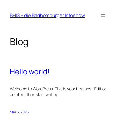
Zum
Inhalt
BHIS – die Badhomburger Infoshow
springen
Blog
Hello world!
Welcome to WordPress. This is your first post. Edit or
delete it, then start writing!
Mai 6, 2026