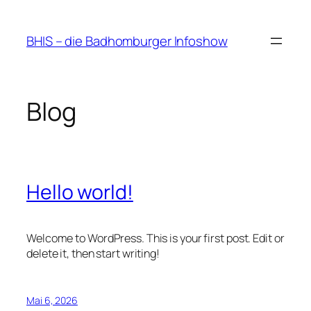
Zum
Inhalt
BHIS – die Badhomburger Infoshow
springen
Blog
Hello world!
Welcome to WordPress. This is your first post. Edit or
delete it, then start writing!
Mai 6, 2026