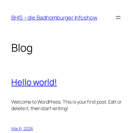
Zum
Inhalt
BHIS – die Badhomburger Infoshow
springen
Blog
Hello world!
Welcome to WordPress. This is your first post. Edit or
delete it, then start writing!
Mai 6, 2026