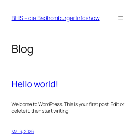
Zum
Inhalt
BHIS – die Badhomburger Infoshow
springen
Blog
Hello world!
Welcome to WordPress. This is your first post. Edit or
delete it, then start writing!
Mai 6, 2026