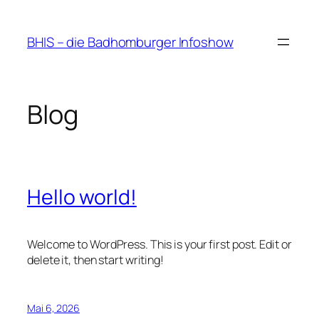
Zum
Inhalt
BHIS – die Badhomburger Infoshow
springen
Blog
Hello world!
Welcome to WordPress. This is your first post. Edit or
delete it, then start writing!
Mai 6, 2026