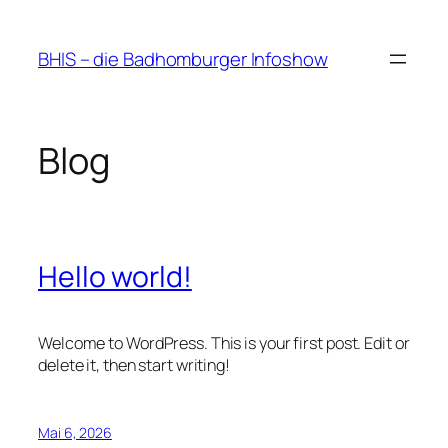
Zum
Inhalt
BHIS – die Badhomburger Infoshow
springen
Blog
Hello world!
Welcome to WordPress. This is your first post. Edit or
delete it, then start writing!
Mai 6, 2026