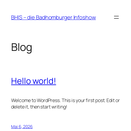
Zum
Inhalt
BHIS – die Badhomburger Infoshow
springen
Blog
Hello world!
Welcome to WordPress. This is your first post. Edit or
delete it, then start writing!
Mai 6, 2026