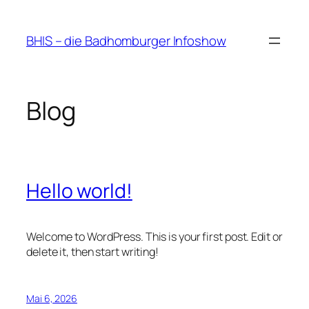
Zum
Inhalt
BHIS – die Badhomburger Infoshow
springen
Blog
Hello world!
Welcome to WordPress. This is your first post. Edit or
delete it, then start writing!
Mai 6, 2026