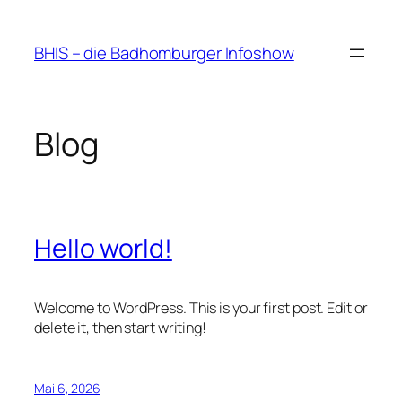
Zum
Inhalt
BHIS – die Badhomburger Infoshow
springen
Blog
Hello world!
Welcome to WordPress. This is your first post. Edit or
delete it, then start writing!
Mai 6, 2026