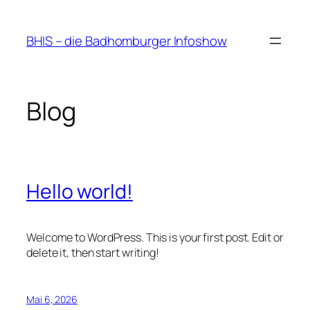
Zum
Inhalt
BHIS – die Badhomburger Infoshow
springen
Blog
Hello world!
Welcome to WordPress. This is your first post. Edit or
delete it, then start writing!
Mai 6, 2026