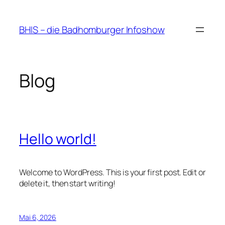
Zum
Inhalt
BHIS – die Badhomburger Infoshow
springen
Blog
Hello world!
Welcome to WordPress. This is your first post. Edit or
delete it, then start writing!
Mai 6, 2026