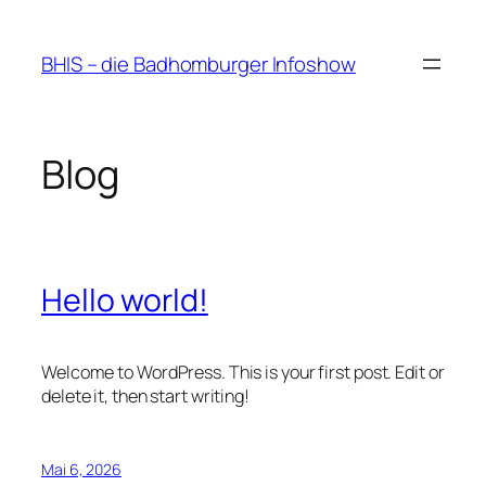
Zum
Inhalt
BHIS – die Badhomburger Infoshow
springen
Blog
Hello world!
Welcome to WordPress. This is your first post. Edit or
delete it, then start writing!
Mai 6, 2026