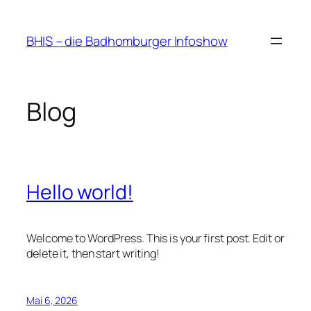
Zum
Inhalt
BHIS – die Badhomburger Infoshow
springen
Blog
Hello world!
Welcome to WordPress. This is your first post. Edit or
delete it, then start writing!
Mai 6, 2026