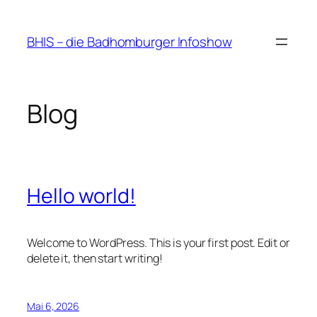
Zum
Inhalt
BHIS – die Badhomburger Infoshow
springen
Blog
Hello world!
Welcome to WordPress. This is your first post. Edit or
delete it, then start writing!
Mai 6, 2026