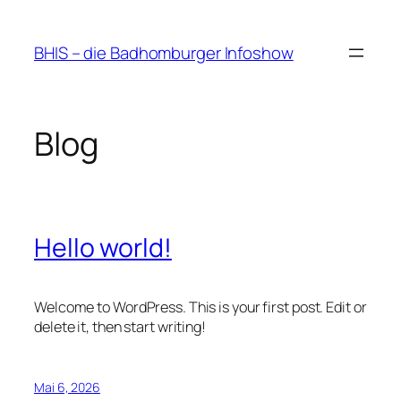
Zum
Inhalt
BHIS – die Badhomburger Infoshow
springen
Blog
Hello world!
Welcome to WordPress. This is your first post. Edit or
delete it, then start writing!
Mai 6, 2026