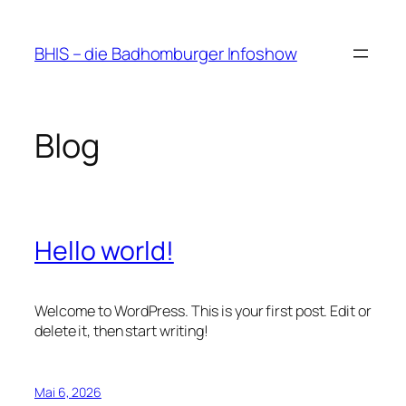
Zum
Inhalt
BHIS – die Badhomburger Infoshow
springen
Blog
Hello world!
Welcome to WordPress. This is your first post. Edit or
delete it, then start writing!
Mai 6, 2026