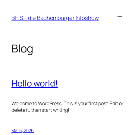
Zum
Inhalt
BHIS – die Badhomburger Infoshow
springen
Blog
Hello world!
Welcome to WordPress. This is your first post. Edit or
delete it, then start writing!
Mai 6, 2026