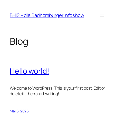
Zum
Inhalt
BHIS – die Badhomburger Infoshow
springen
Blog
Hello world!
Welcome to WordPress. This is your first post. Edit or
delete it, then start writing!
Mai 6, 2026