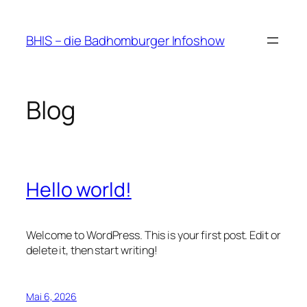
Zum
Inhalt
BHIS – die Badhomburger Infoshow
springen
Blog
Hello world!
Welcome to WordPress. This is your first post. Edit or
delete it, then start writing!
Mai 6, 2026