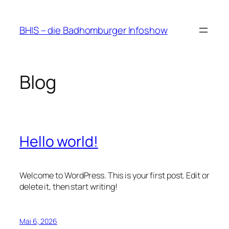
Zum
Inhalt
BHIS – die Badhomburger Infoshow
springen
Blog
Hello world!
Welcome to WordPress. This is your first post. Edit or
delete it, then start writing!
Mai 6, 2026