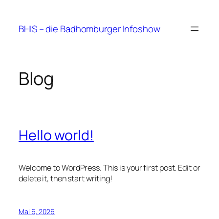
Zum
Inhalt
BHIS – die Badhomburger Infoshow
springen
Blog
Hello world!
Welcome to WordPress. This is your first post. Edit or
delete it, then start writing!
Mai 6, 2026