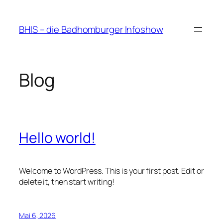
Zum
Inhalt
BHIS – die Badhomburger Infoshow
springen
Blog
Hello world!
Welcome to WordPress. This is your first post. Edit or
delete it, then start writing!
Mai 6, 2026