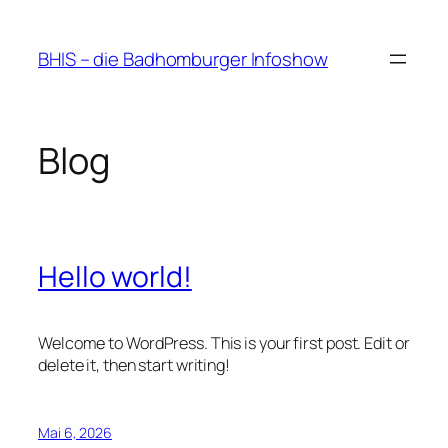
Zum
Inhalt
BHIS – die Badhomburger Infoshow
springen
Blog
Hello world!
Welcome to WordPress. This is your first post. Edit or
delete it, then start writing!
Mai 6, 2026