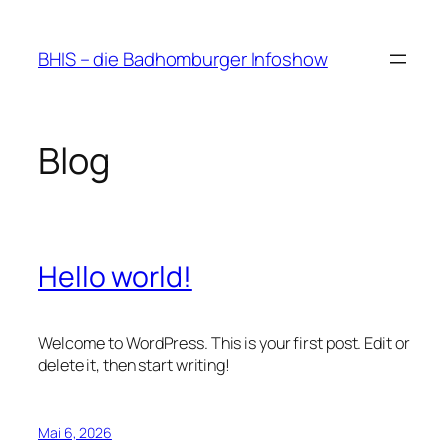
Zum
Inhalt
BHIS – die Badhomburger Infoshow
springen
Blog
Hello world!
Welcome to WordPress. This is your first post. Edit or
delete it, then start writing!
Mai 6, 2026