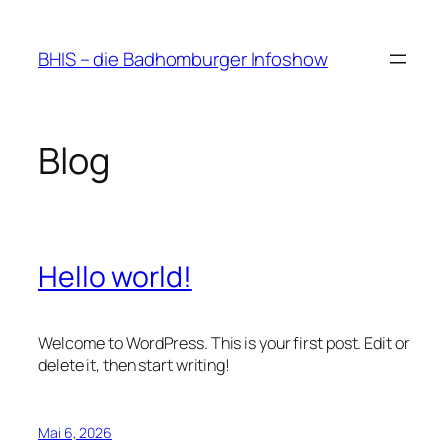
Zum
Inhalt
BHIS – die Badhomburger Infoshow
springen
Blog
Hello world!
Welcome to WordPress. This is your first post. Edit or
delete it, then start writing!
Mai 6, 2026