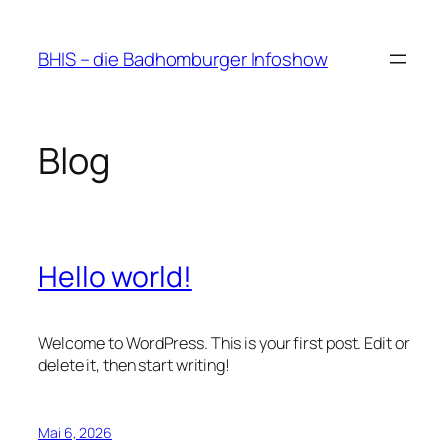
Zum
Inhalt
BHIS – die Badhomburger Infoshow
springen
Blog
Hello world!
Welcome to WordPress. This is your first post. Edit or
delete it, then start writing!
Mai 6, 2026