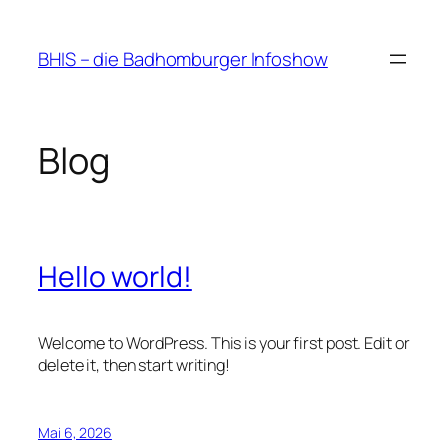
Zum
Inhalt
BHIS – die Badhomburger Infoshow
springen
Blog
Hello world!
Welcome to WordPress. This is your first post. Edit or
delete it, then start writing!
Mai 6, 2026