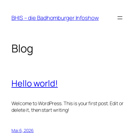
Zum
Inhalt
BHIS – die Badhomburger Infoshow
springen
Blog
Hello world!
Welcome to WordPress. This is your first post. Edit or
delete it, then start writing!
Mai 6, 2026