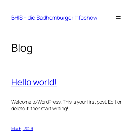
Zum
Inhalt
BHIS – die Badhomburger Infoshow
springen
Blog
Hello world!
Welcome to WordPress. This is your first post. Edit or
delete it, then start writing!
Mai 6, 2026