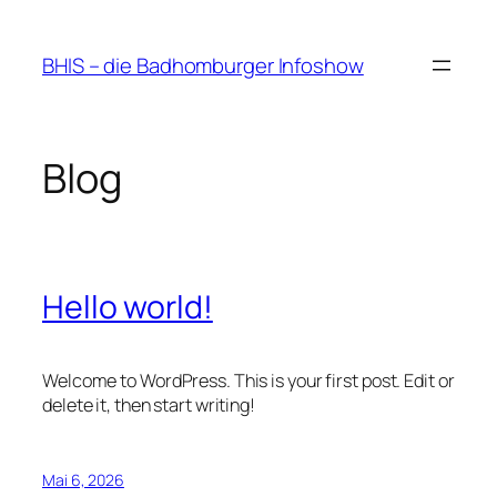
Zum
Inhalt
BHIS – die Badhomburger Infoshow
springen
Blog
Hello world!
Welcome to WordPress. This is your first post. Edit or
delete it, then start writing!
Mai 6, 2026