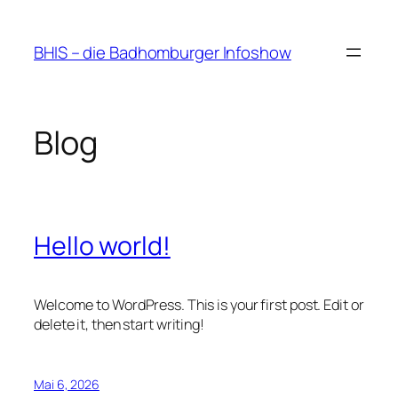
Zum
Inhalt
BHIS – die Badhomburger Infoshow
springen
Blog
Hello world!
Welcome to WordPress. This is your first post. Edit or
delete it, then start writing!
Mai 6, 2026