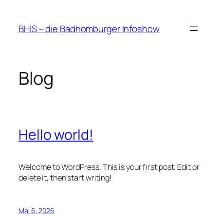
Zum
Inhalt
BHIS – die Badhomburger Infoshow
springen
Blog
Hello world!
Welcome to WordPress. This is your first post. Edit or
delete it, then start writing!
Mai 6, 2026