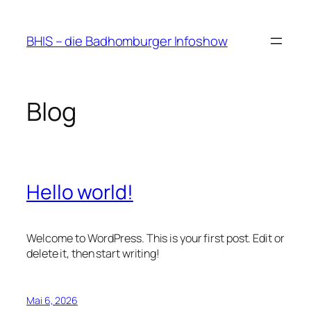
Zum
Inhalt
BHIS – die Badhomburger Infoshow
springen
Blog
Hello world!
Welcome to WordPress. This is your first post. Edit or
delete it, then start writing!
Mai 6, 2026