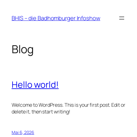
Zum
Inhalt
BHIS – die Badhomburger Infoshow
springen
Blog
Hello world!
Welcome to WordPress. This is your first post. Edit or
delete it, then start writing!
Mai 6, 2026