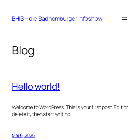
Zum
Inhalt
BHIS – die Badhomburger Infoshow
springen
Blog
Hello world!
Welcome to WordPress. This is your first post. Edit or
delete it, then start writing!
Mai 6, 2026