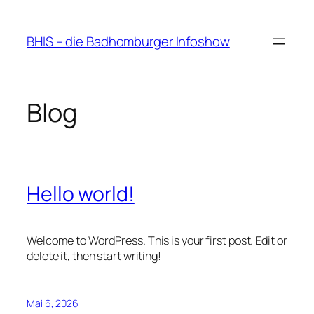
Zum
Inhalt
BHIS – die Badhomburger Infoshow
springen
Blog
Hello world!
Welcome to WordPress. This is your first post. Edit or
delete it, then start writing!
Mai 6, 2026