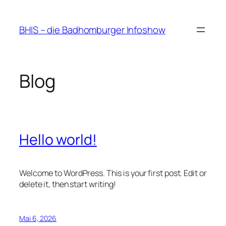
Zum
Inhalt
BHIS – die Badhomburger Infoshow
springen
Blog
Hello world!
Welcome to WordPress. This is your first post. Edit or
delete it, then start writing!
Mai 6, 2026