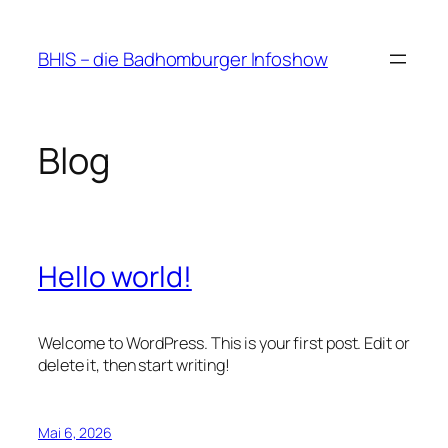
Zum
Inhalt
BHIS – die Badhomburger Infoshow
springen
Blog
Hello world!
Welcome to WordPress. This is your first post. Edit or
delete it, then start writing!
Mai 6, 2026