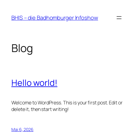
Zum
Inhalt
BHIS – die Badhomburger Infoshow
springen
Blog
Hello world!
Welcome to WordPress. This is your first post. Edit or
delete it, then start writing!
Mai 6, 2026