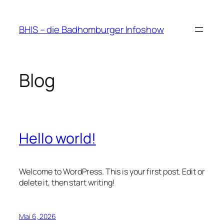
Zum
Inhalt
BHIS – die Badhomburger Infoshow
springen
Blog
Hello world!
Welcome to WordPress. This is your first post. Edit or
delete it, then start writing!
Mai 6, 2026