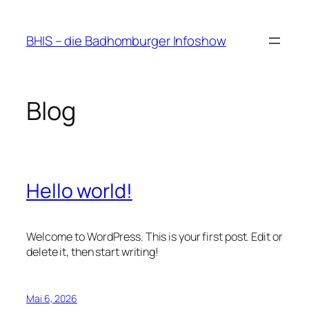
Zum
Inhalt
BHIS – die Badhomburger Infoshow
springen
Blog
Hello world!
Welcome to WordPress. This is your first post. Edit or
delete it, then start writing!
Mai 6, 2026