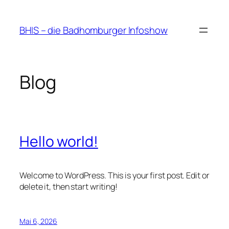
Zum
Inhalt
BHIS – die Badhomburger Infoshow
springen
Blog
Hello world!
Welcome to WordPress. This is your first post. Edit or
delete it, then start writing!
Mai 6, 2026