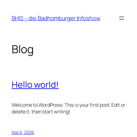
Zum
Inhalt
BHIS – die Badhomburger Infoshow
springen
Blog
Hello world!
Welcome to WordPress. This is your first post. Edit or
delete it, then start writing!
Mai 6, 2026