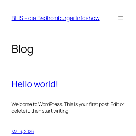
Zum
Inhalt
BHIS – die Badhomburger Infoshow
springen
Blog
Hello world!
Welcome to WordPress. This is your first post. Edit or
delete it, then start writing!
Mai 6, 2026