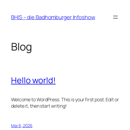
Zum
Inhalt
BHIS – die Badhomburger Infoshow
springen
Blog
Hello world!
Welcome to WordPress. This is your first post. Edit or
delete it, then start writing!
Mai 6, 2026