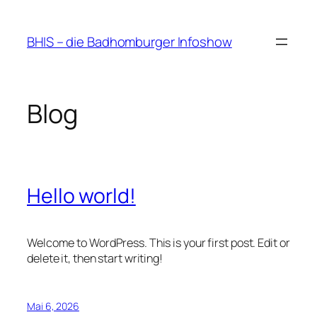
Zum
Inhalt
BHIS – die Badhomburger Infoshow
springen
Blog
Hello world!
Welcome to WordPress. This is your first post. Edit or
delete it, then start writing!
Mai 6, 2026