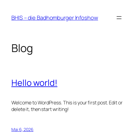
Zum
Inhalt
BHIS – die Badhomburger Infoshow
springen
Blog
Hello world!
Welcome to WordPress. This is your first post. Edit or
delete it, then start writing!
Mai 6, 2026